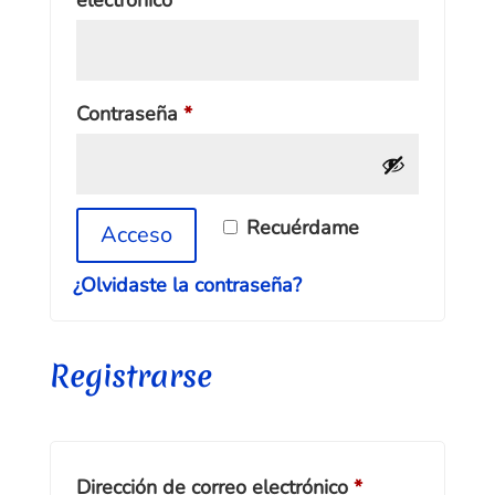
electrónico
*
Obligatorio
Contraseña
*
A
Recuérdame
Acceso
l
t
¿Olvidaste la contraseña?
e
r
n
Registrarse
a
t
i
v
e
Obligatorio
Dirección de correo electrónico
*