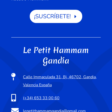
¡SUSCRÍBETE!
Le Petit Hammam
Gandía

Calle Immaculada 31, Bj, 46702, Gandia,
Valencia España

(+34) 653 33 00 60

lepetithammamgandia@gmail.com