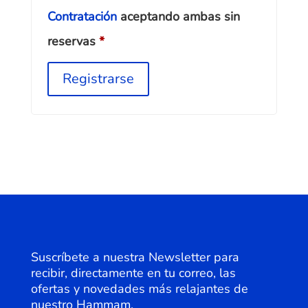
Contratación
aceptando ambas sin
reservas
*
Registrarse
A
l
t
e
r
n
a
t
i
v
Suscríbete a nuestra Newsletter para
e
recibir, directamente en tu correo, las
:
ofertas y novedades más relajantes de
nuestro Hammam.