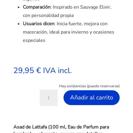
Comparación
: Inspirado en Sauvage Elixir,
con personalidad propia
Usuarios dicen
: Inicia fuerte, mejora con
maceración, ideal para invierno y ocasiones
especiales
29,95
€
IVA incl.
Hay existencias (puede reservarse)
Asad
A
Añadir al carrito
Eau
l
de
t
Parfum
e
100
r
Asad de Lattafa (100 ml, Eau de Parfum para
ml
n