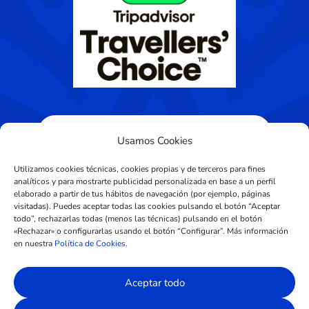
Usamos Cookies
Utilizamos cookies técnicas, cookies propias y de terceros para fines
analíticos y para mostrarte publicidad personalizada en base a un perfil
elaborado a partir de tus hábitos de navegación (por ejemplo, páginas
visitadas). Puedes aceptar todas las cookies pulsando el botón “Aceptar
Diseñado por
CROS Solutions
todo”, rechazarlas todas (menos las técnicas) pulsando en el botón
«Rechazar» o configurarlas usando el botón “Configurar”. Más información
en nuestra
Política de Cookies.
Aviso Legal
|
Política de Privacidad
Aceptar todo
|
Política de Cookies
|
Condiciones