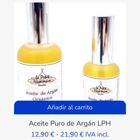
Añadir al carrito
Aceite Puro de Argán LPH
Rango
12,90
€
-
21,90
€
IVA incl.