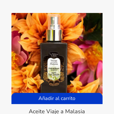
de
precios:
desde
12,90 €
hasta
21,90 €
Añadir al carrito
Aceite Viaje a Malasia