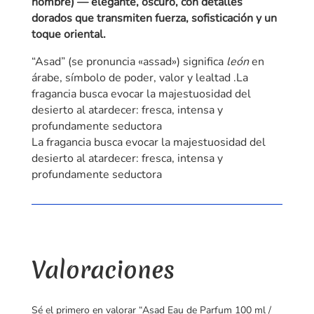
hombre) — elegante, oscuro, con detalles
/
a
dorados que transmiten fuerza, sofisticación y un
Lattafa
t
toque oriental.
cantidad
i
v
“Asad” (se pronuncia «assad») significa
león
en
e
árabe, símbolo de poder, valor y lealtad .La
:
fragancia busca evocar la majestuosidad del
desierto al atardecer: fresca, intensa y
profundamente seductora
La fragancia busca evocar la majestuosidad del
desierto al atardecer: fresca, intensa y
profundamente seductora
Valoraciones
Sé el primero en valorar “Asad Eau de Parfum 100 ml /