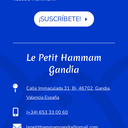
¡SUSCRÍBETE!
Le Petit Hammam
Gandía

Calle Immaculada 31, Bj, 46702, Gandia,
Valencia España

(+34) 653 33 00 60

lepetithammamgandia@gmail.com