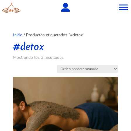
Inicio
/ Productos etiquetados “#detox”
#detox
Mostrando los 2 resultados