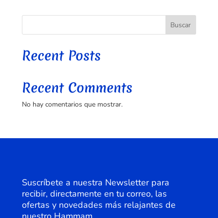
hasta
variantes.
165,00 €
Las
Buscar
opciones
se
pueden
Recent Posts
elegir
en
la
Recent Comments
página
No hay comentarios que mostrar.
de
producto
Suscríbete a nuestra Newsletter para
recibir, directamente en tu correo, las
ofertas y novedades más relajantes de
nuestro Hammam.