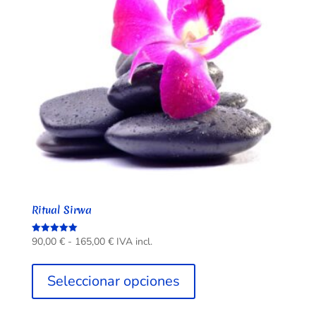
elegir
en
la
página
de
producto
Ritual Sirwa
Rango
90,00
€
-
165,00
€
IVA incl.
Valorado
con
de
Este
5.00
de 5
precios:
producto
Seleccionar opciones
desde
tiene
90,00 €
múltiples