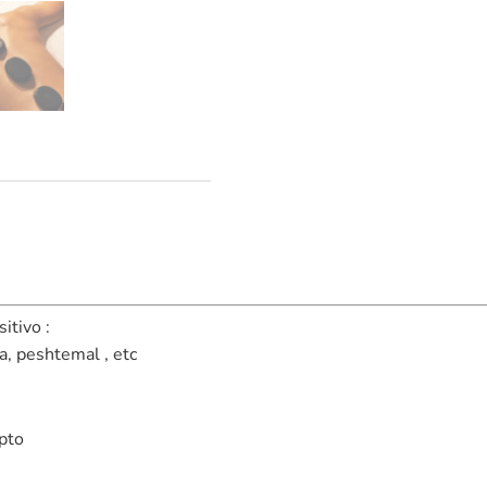
cantidad
itivo :
a, peshtemal , etc
ipto