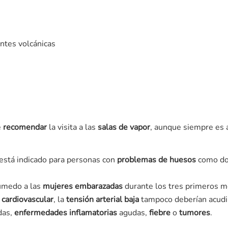
ntes volcánicas
e
recomendar
la visita a las
salas de vapor
, aunque siempre es 
 está indicado para personas con
problemas de huesos
como dol
úmedo a las
mujeres embarazadas
durante los tres primeros m
cardiovascular
, la
tensión arterial baja
tampoco deberían acudi
das,
enfermedades inflamatorias
agudas,
fiebre
o
tumores
.