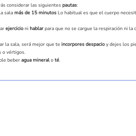
ás considerar las siguientes
pautas
:
a sala
más de 15 minutos
Lo habitual es que el cuerpo necesit
zar
ejercicio
ni
hablar
para que no se cargue la respiración ni la 
r la sala, será mejor que te
incorpores despacio
y dejes los p
 o vértigos.
able beber
agua mineral
o
té
.