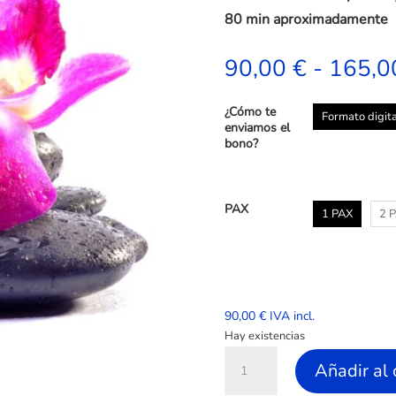
s de
80 min aproximadamente
clientes
90,00
€
-
165,
¿Cómo te
Formato digita
enviamos el
bono?
PAX
1 PAX
2 
90,00
€
IVA incl.
Hay existencias
Ritual
Añadir al 
Sirwa