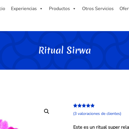
cio
Experiencias
Productos
Otros Servicios
Ofer
Ritual Sirwa
Valorado
(
3
valoraciones de clientes)
con
5.00
de
5 en base
a
Este es un ritual super rel
valoracione