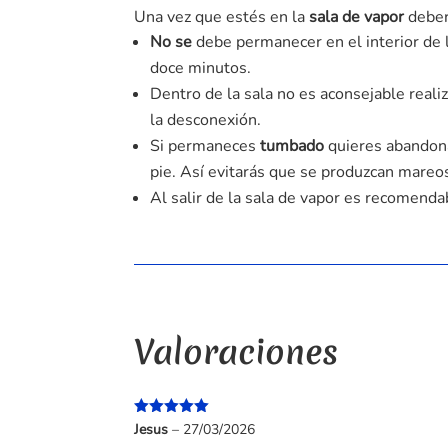
Una vez que estés en la
sala de vapor
deber
No se
debe permanecer en el interior de l
doce minutos.
Dentro de la sala no es aconsejable reali
la desconexión.
Si permaneces
tumbado
quieres abandona
pie. Así evitarás que se produzcan mareos
Al salir de la sala de vapor es recomend
Valoraciones
Valorado
Jesus
–
27/03/2026
con
5
de 5