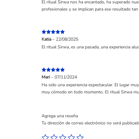
El ritual Sirwa nos ha encantado, ha superado nuest
profesionales y se implican para ese resultado tan
Valorado
Katia
–
22/08/2025
con
5
de 5
El ritual Sirwa, es una pasada, una experiencia alu
Valorado
Mari
–
07/11/2024
con
5
de 5
Ha sido una experiencia espectacular. El lugar mu
muy cómodo en todo momento. El ritual Sirwa m
Agrega una reseña
Tu dirección de correo electrónico no será publicad