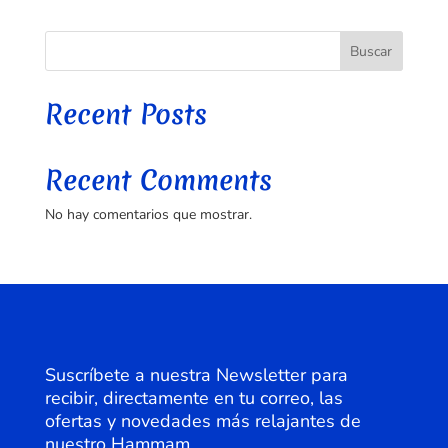
hasta
variantes.
165,00 €
Las
Buscar
opciones
se
pueden
Recent Posts
elegir
en
la
Recent Comments
página
No hay comentarios que mostrar.
de
producto
Suscríbete a nuestra Newsletter para
recibir, directamente en tu correo, las
ofertas y novedades más relajantes de
nuestro Hammam.