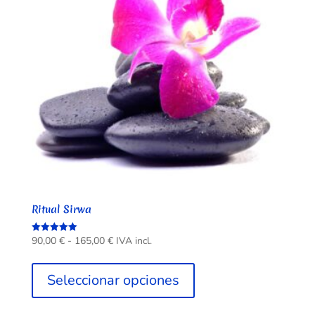
elegir
en
la
página
de
producto
Ritual Sirwa
Rango
90,00
€
-
165,00
€
IVA incl.
Valorado
con
de
Este
5.00
de 5
precios:
producto
Seleccionar opciones
desde
tiene
90,00 €
múltiples