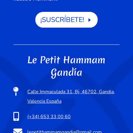
¡SUSCRÍBETE!
Le Petit Hammam
Gandía

Calle Immaculada 31, Bj, 46702, Gandia,
Valencia España

(+34) 653 33 00 60

lepetithammamgandia@gmail.com