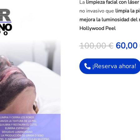
La
limpieza facial con láser
no invasivo que
limpia la p
mejora la luminosidad del 
Hollywood Peel
El
100,00
€
60,00
precio
origina
era:
¡Reserva ahora!
100,00