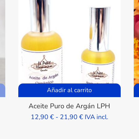
Añadir al carrito
Aceite Puro de Argán LPH
Rango
12,90
€
-
21,90
€
IVA incl.
de
precios:
desde