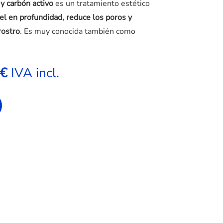
 y carbón activo
es un tratamiento estético
iel en profundidad, reduce los poros y
rostro
. Es muy conocida también como
El
€
IVA incl.
precio
l
actual
es:
 €.
60,00 €.