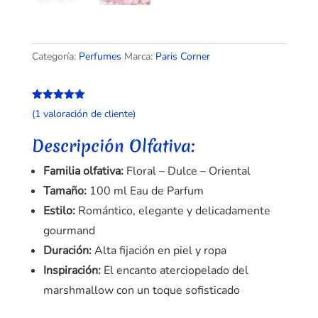
Categoría:
Perfumes
Marca:
Paris Corner
Valorado
(
1
valoración de cliente)
con
5.00
de
5 en base
a
valoración
Descripción Olfativa:
de un
cliente
Familia olfativa:
Floral – Dulce – Oriental
Tamaño:
100 ml Eau de Parfum
Estilo:
Romántico, elegante y delicadamente
gourmand
Duración:
Alta fijación en piel y ropa
Inspiración:
El encanto aterciopelado del
marshmallow con un toque sofisticado