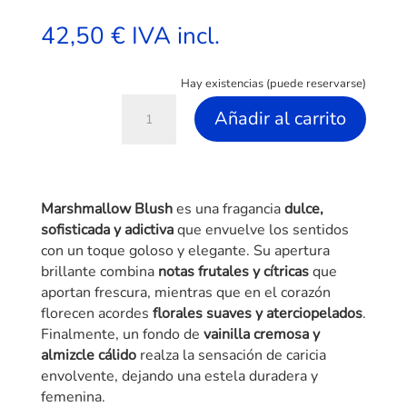
42,50
€
IVA incl.
Hay existencias (puede reservarse)
Marshmallow
A
Añadir al carrito
Blush
l
100
t
ml
e
/
r
Marshmallow Blush
es una fragancia
dulce,
Paris
n
sofisticada y adictiva
que envuelve los sentidos
Corner
a
con un toque goloso y elegante. Su apertura
cantidad
t
brillante combina
notas frutales y cítricas
que
i
aportan frescura, mientras que en el corazón
v
florecen acordes
florales suaves y aterciopelados
.
e
Finalmente, un fondo de
vainilla cremosa y
:
almizcle cálido
realza la sensación de caricia
envolvente, dejando una estela duradera y
femenina.