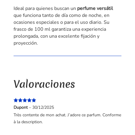
Ideal para quienes buscan un
perfume versátil
que funciona tanto de día como de noche, en
ocasiones especiales o para el uso diario. Su
frasco de 100 ml garantiza una experiencia
prolongada, con una excelente fijación y
proyección.
Valoraciones
Valorado
Dupont
–
30/12/2025
con
5
de 5
Très contente de mon achat. J’adore ce parfum. Conforme
à la description.