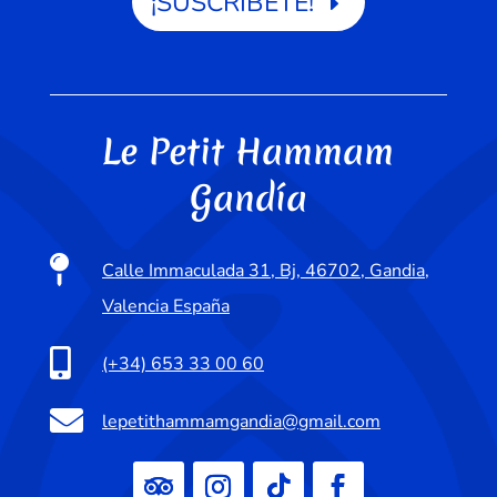
¡SUSCRÍBETE!
Le Petit Hammam
Gandía

Calle Immaculada 31, Bj, 46702, Gandia,
Valencia España

(+34) 653 33 00 60

lepetithammamgandia@gmail.com