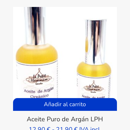
Añadir al carrito
Aceite Puro de Argán LPH
Rango
12,90
€
-
21,90
€
IVA incl.