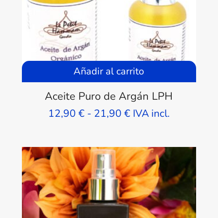
Añadir al carrito
Aceite Puro de Argán LPH
Rango
12,90
€
-
21,90
€
IVA incl.
de
precios:
desde
12,90 €
hasta
21,90 €