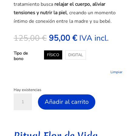
tratamiento busca
relajar el cuerpo, aliviar
tensiones y nutrir la piel
, creando un momento
íntimo de conexión entre la madre y su bebé.
El
El
125,00
€
95,00
€
IVA incl.
precio
precio
original
actual
Tipo de
FÍSICO
DIGITAL
era:
es:
bono
125,00 €.
95,00 €.
Limpiar
Hay existencias
Ritual
Añadir al carrito
Flor
de
A
Vida
l
cantidad
t
Ritual Flor de Vida