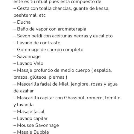
este es tu ritual pues esta compuesto de
t
– Cesta con toalla chanclas, guante de kessa,
i
peshtemal, etc
v
– Ducha
e
– Baño de vapor con aromaterapia
:
– Savon beldi con aceitunas negras y eucalipto
– Lavado de contraste
– Gommage de cuerpo completo
– Savonnage
– Lavado Velo
– Masaje profundo de medio cuerpo ( espalda,
brazos, glúteos, piernas )
– Mascarilla facial de Miel, jengibre, rosas y agua
de azahar
– Mascarilla capilar con Ghassoul, romero, tomillo
y lavanda
– Masaje facial
– Lavado capilar
– Mousse Savonnage
– Masaje Bubble