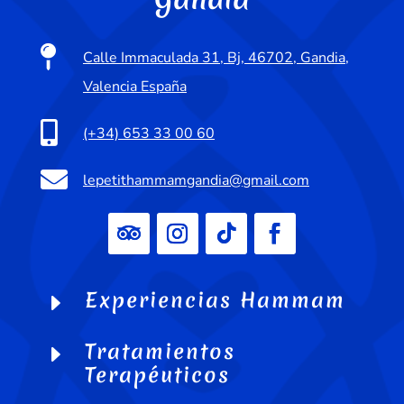

Calle Immaculada 31, Bj, 46702, Gandia,
Valencia España

(+34) 653 33 00 60

lepetithammamgandia@gmail.com
Experiencias Hammam
E
Tratamientos
E
Terapéuticos