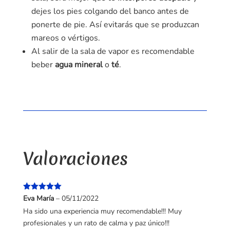
dejes los pies colgando del banco antes de
ponerte de pie. Así evitarás que se produzcan
mareos o vértigos.
Al salir de la sala de vapor es recomendable
beber
agua mineral
o
té
.
Valoraciones
Valorado
Eva María
–
05/11/2022
con
5
de 5
Ha sido una experiencia muy recomendable!!! Muy
profesionales y un rato de calma y paz único!!!