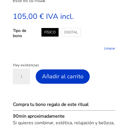
este es tu ritual
105,00
€
IVA incl.
Tipo de
FÍSICO
DIGITAL
bono
Limpiar
Hay existencias
Ritual
Añadir al carrito
Reino
de
A
Saba
l
cantidad
t
Compra tu bono regalo de este ritual
e
r
90min aproximadamente
n
Si quieres combinar, estética, relajación y belleza,
a