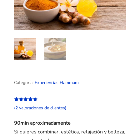
Categoría:
Experiencias Hammam
Valorado
(
2
valoraciones de clientes)
con
5.00
de
5 en base
a
90min aproximadamente
valoracione
s de
Si quieres combinar, estética, relajación y belleza,
clientes