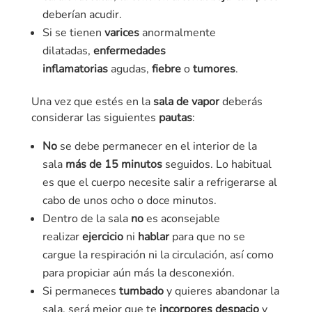
deberían acudir.
Si se tienen
varices
anormalmente
dilatadas,
enfermedades
inflamatorias
agudas,
fiebre
o
tumores
.
Una vez que estés en la
sala de vapor
deberás
considerar las siguientes
pautas
:
No
se debe permanecer en el interior de la
sala
más de 15 minutos
seguidos. Lo habitual
es que el cuerpo necesite salir a refrigerarse al
cabo de unos ocho o doce minutos.
Dentro de la sala
no
es aconsejable
realizar
ejercicio
ni
hablar
para que no se
cargue la respiración ni la circulación, así como
para propiciar aún más la desconexión.
Si permaneces
tumbado
y quieres abandonar la
sala, será mejor que te
incorpores despacio
y