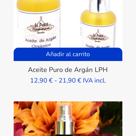
Añadir al carrito
Aceite Puro de Argán LPH
Rango
12,90
€
-
21,90
€
IVA incl.
de
precios:
desde
12,90 €
hasta
21,90 €