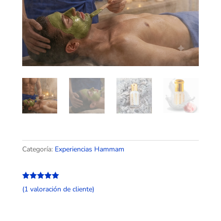
Categoría:
Experiencias Hammam
Valorado
(
1
valoración de cliente)
con
5.00
de
5 en base
a
valoración
de un
cliente