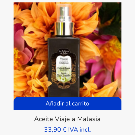
desde
12,90 €
hasta
21,90 €
Añadir al carrito
Aceite Viaje a Malasia
33,90
€
IVA incl.