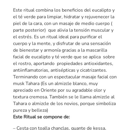
t
Este ritual combina los beneficios del eucalipto y
e
el té verde para limpiar, hidratar y rejuvenecer la
r
piel de la cara, con un masaje de medio cuerpo (
n
parte posterior) que alivia la tensión muscular y
a
el estrés. Es un ritual ideal para purificar el
t
cuerpo y la mente, y disfrutar de una sensación
i
de bienestar y armonía gracias a la mascarilla
v
facial de eucalipto y té verde que se aplica sobre
e
el rostro, aportando propiedades antioxidantes,
:
antiinflamatorias, antisépticas y cicatrizantes.
Terminando con un espectacular masaje facial con
musk Tahara (Es un almizcle blanco, muy
apreciado en Oriente por su agradable olor y
textura cremosa. También se le llama almizcle al
Tahara o almizcle de los novios, porque simboliza
pureza y belleza)
Este Ritual se compone de:
– Cesta con toalla chanclas, guante de kessa,