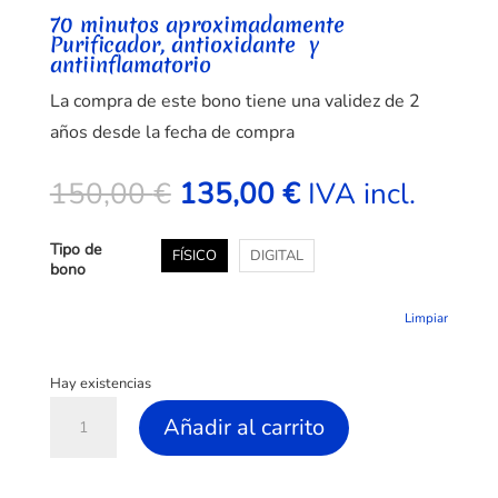
70 minutos aproximadamente
Purificador, antioxidante y
antiinflamatorio
La compra de este bono tiene una validez de 2
años desde la fecha de compra
El
El
150,00
€
135,00
€
IVA incl.
precio
precio
original
actual
Tipo de
FÍSICO
DIGITAL
era:
es:
bono
150,00 €.
135,00 €.
Limpiar
Hay existencias
Ritual
Añadir al carrito
Tahara
cantidad
A
l