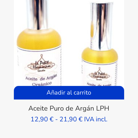
Añadir al carrito
Aceite Puro de Argán LPH
Rango
12,90
€
-
21,90
€
IVA incl.
de
precios: