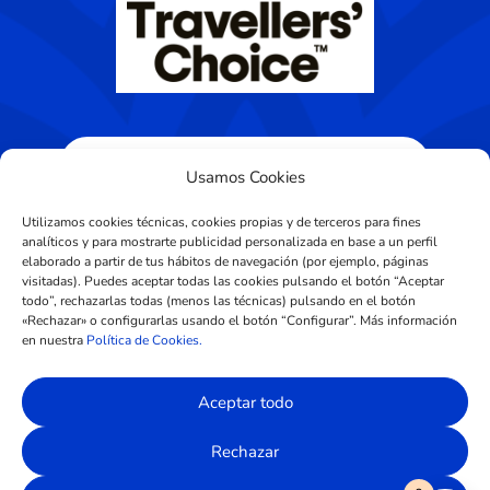
Usamos Cookies
Utilizamos cookies técnicas, cookies propias y de terceros para fines
analíticos y para mostrarte publicidad personalizada en base a un perfil
elaborado a partir de tus hábitos de navegación (por ejemplo, páginas
visitadas). Puedes aceptar todas las cookies pulsando el botón “Aceptar
Diseñado por
CROS Solutions
todo”, rechazarlas todas (menos las técnicas) pulsando en el botón
«Rechazar» o configurarlas usando el botón “Configurar”. Más información
en nuestra
Política de Cookies.
Aviso Legal
|
Política de Privacidad
Aceptar todo
|
Política de Cookies
|
Condiciones
Rechazar
Generales de Contratación
|
Derecho de