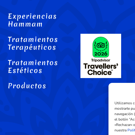
Experiencias
E
Hammam
Tratamientos
E
Terapéuticos
Tratamientos
E
Estéticos
Productos
E
Utilizamos co
mostrarte pu
navegación (
el botón “Ac
«Rechazar» o
nuestra
Polí