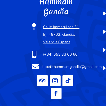
Hammam
Gandía

Calle Immaculada 31,
Bj, 46702, Gandia,
Valencia España

(+34) 653 33 00 60

lepetithammamgandia@gmail.com