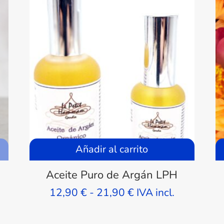
Añadir al carrito
Aceite Puro de Argán LPH
Rango
12,90
€
-
21,90
€
IVA incl.
de
precios: