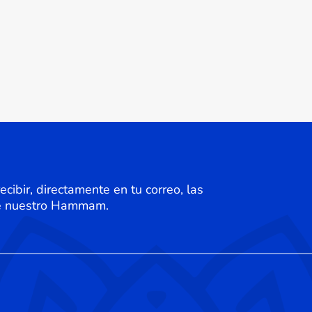
desde
12,90 €
hasta
21,90 €
cibir, directamente en tu correo, las
de nuestro Hammam.